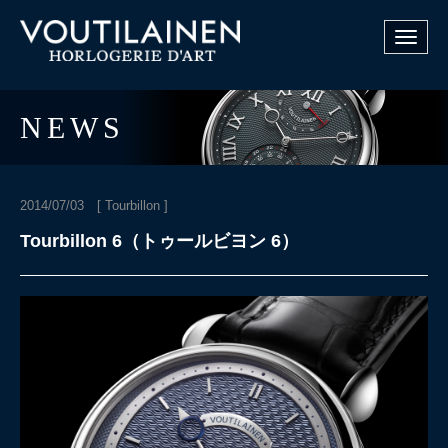
Toggle
navigat
NEWS
2014/07/03 [
Tourbillon
]
Tourbillon 6（トゥールビヨン 6）