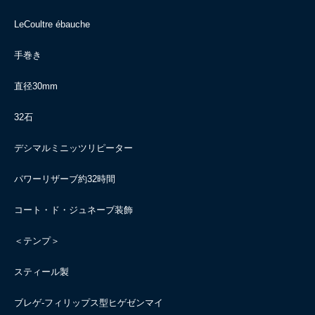
LeCoultre ébauche
手巻き
直径30mm
32石
デシマルミニッツリピーター
パワーリザーブ約32時間
コート・ド・ジュネーブ装飾
＜テンプ＞
スティール製
ブレゲ-フィリップス型ヒゲゼンマイ